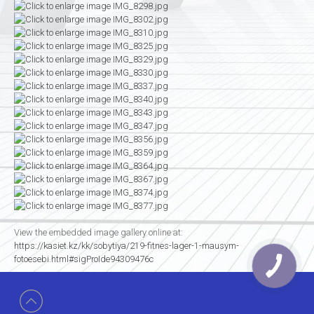
View the embedded image gallery online at:
https://kasiet.kz/kk/sobytiya/219-fitnes-lager-1-mausym-
fotoesebi.html#sigProIde94309476c