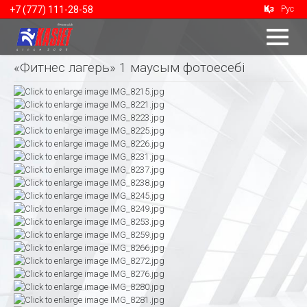
Қаз
Рус
+7 (777) 111-28-58
«Фитнес лагерь» 1 маусым фотоесебі