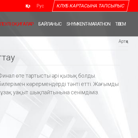
КЛУБ КАРТАСЫНА ТАПСЫРЫС
Қаз
Рус
ЛЕУЛІ ОҚИҒАЛАР
БАЙЛАНЫС
SHYMKENT-MARATHON
ТӨЛЕМ
Артқа
ттау
Финал өте тартысты әрі қызық болды.
билерімен көрермендерді тәнті етті. Жағымды
н ұзақ уақыт шықпайтынына сенімдіміз.