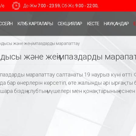
н/с
Дс-Жм
7:00 - 23:59;
Сб-Жс
9:00 - 22:00;
ССЕЙН
КЛУБ КАРТАЛАРЫ
СЕКЦИЯЛАР
КЕСТЕ
НАУҚАНДАР
Е
ындысы және жеңімпаздарды марапаттау
ндысы және жеңімпаздарды марапа
аздарды марапаттау салтанаты 19 наурыз күні өтті. 
 бар өнерлерін көрсетіп, өте жалынды әрі ырғақты 
шара біздің клубтың мүшелері мен қонақтарының есіне