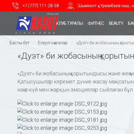
+7 (777) 111-28-58
Шымкент қ., Үркімбаев көш., 
КЛУБ ТУРАЛЫ
ФИТНЕС
BEAUTY
БА
Басты бет
Елеулі оқиғалар
«Дуэт» би жобасының қорыт
/
/
«Дуэт» би жобасының қорыты
«Дуэт» би жобасының қорытындысы және жеңімп
Қатысушылар керемет дүние жасау мақсатында
көңіл-күй мен жарқын эмоциялар сыйлаған бұл 