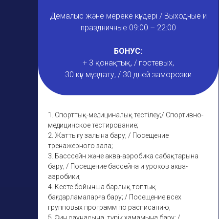
Демалыс және мереке күндері / Выходные и
праздничные 09:00 – 22:00
БОНУС:
+ 3 қонақтық, / гостевых,
30 күн мұздату, / 30 дней заморозки
1. Спорттық-медициналық тестілеу;/ Спортивно-
медицинское тестирование;
2. Жаттығу залына бару; / Посещение
тренажерного зала;
3. Басссейн және аква-аэробика сабақтарына
бару; / Посещение бассейна и уроков аква-
аэробики;
4. Кесте бойынша барлық топтық
бағдарламаларға бару; / Посещение всех
групповых программ по расписанию;
5. Фин саунасына, түрік хамамына бару; /