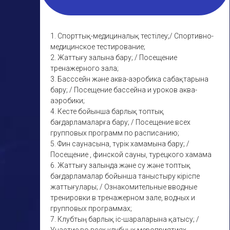
1. Спорттық-медициналық тестілеу;/ Спортивно-
медицинское тестирование;
2. Жаттығу залына бару; / Посещение
тренажерного зала;
3. Басссейн және аква-аэробика сабақтарына
бару; / Посещение бассейна и уроков аква-
аэробики;
4. Кесте бойынша барлық топтық
бағдарламаларға бару; / Посещение всех
групповых программ по расписанию;
5. Фин саунасына, түрік хамамына бару; /
Посещение , финской сауны, турецкого хамама
6. Жаттығу залында және су және топтық
бағдарламалар бойынша таныстыру кіріспе
жаттығулары; / Ознакомительные вводные
тренировки в тренажерном зале, водных и
групповых программах;
7. Клубтың барлық іс-шараларына қатысу; /
Участие во всех клубных мероприятиях.