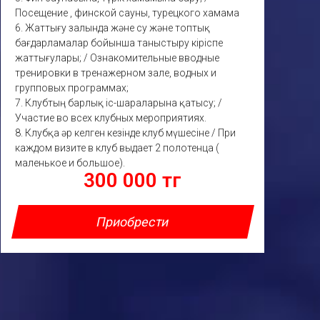
Посещение , финской сауны, турецкого хамама
6. Жаттығу залында және су және топтық
бағдарламалар бойынша таныстыру кіріспе
жаттығулары; / Ознакомительные вводные
тренировки в тренажерном зале, водных и
групповых программах;
7. Клубтың барлық іс-шараларына қатысу; /
Участие во всех клубных мероприятиях.
8. Клубқа әр келген кезінде клуб мүшесіне / При
каждом визите в клуб выдает 2 полотенца (
маленькое и большое).
300 000 тг