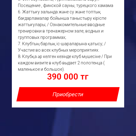
Посещение , финской сауны, турецкого хамама
6. Жаттығу залында және су және топтық
бағдарламалар бойынша таныстыру кіріспе
жаттығулары; / Ознакомительные вводные
тренировки в тренажерном зале, водных и
групповых программах;
7. Клубтың барлық іс-шараларына қатысу; /
Участие во всех клубных мероприятиях.
8. Клубқа әр келген кезінде клуб мүшесіне / При
каждом визите в клуб выдает 2 полотенца (
маленькое и большое).
390 000 тг