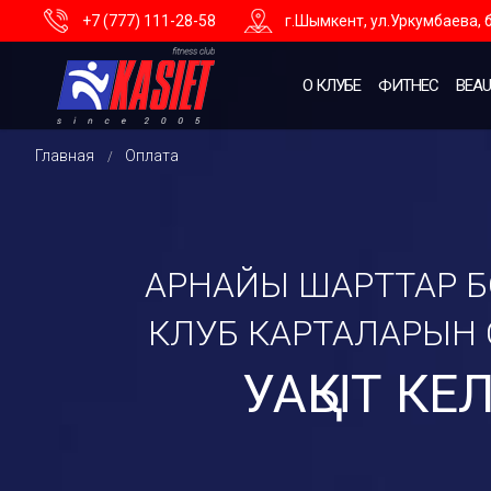
+7 (777) 111-28-58
г.Шымкент, ул.Уркумбаева, б
О КЛУБЕ
ФИТНЕС
BEAU
Главная
Оплата
/
АРНАЙЫ ШАРТТАР 
КЛУБ КАРТАЛАРЫН
УАҚЫТ КЕ