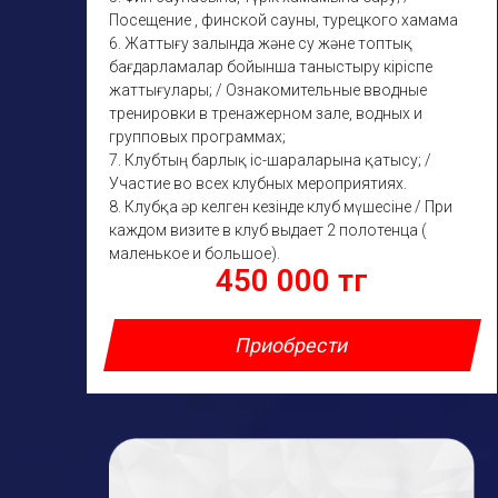
Посещение , финской сауны, турецкого хамама
6. Жаттығу залында және су және топтық
бағдарламалар бойынша таныстыру кіріспе
жаттығулары; / Ознакомительные вводные
тренировки в тренажерном зале, водных и
групповых программах;
7. Клубтың барлық іс-шараларына қатысу; /
Участие во всех клубных мероприятиях.
8. Клубқа әр келген кезінде клуб мүшесіне / При
каждом визите в клуб выдает 2 полотенца (
маленькое и большое).
450 000 тг