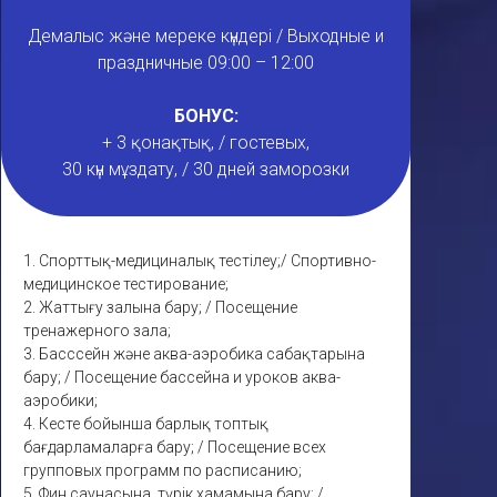
Демалыс және мереке күндері / Выходные и
праздничные 09:00 – 12:00
БОНУС:
+ 3 қонақтық, / гостевых,
30 күн мұздату, / 30 дней заморозки
1. Спорттық-медициналық тестілеу;/ Спортивно-
медицинское тестирование;
2. Жаттығу залына бару; / Посещение
тренажерного зала;
3. Басссейн және аква-аэробика сабақтарына
бару; / Посещение бассейна и уроков аква-
аэробики;
4. Кесте бойынша барлық топтық
бағдарламаларға бару; / Посещение всех
групповых программ по расписанию;
5. Фин саунасына, түрік хамамына бару; /