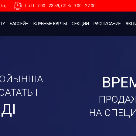
/н;
Пн-Пт
7:00 - 23:59;
Сб-Вс
9:00 - 22:00;
TY
БАССЕЙН
КЛУБНЫЕ КАРТЫ
СЕКЦИИ
РАСПИСАНИЕ
АКЦ
БОЙЫНША
ВРЕ
 САТАТЫН
ПРОДАЖ
ЛДІ
НА СПЕЦ