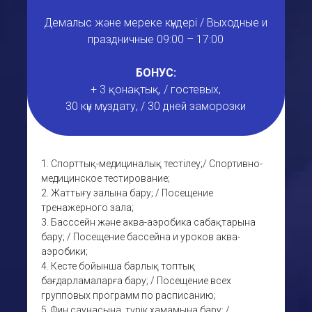
Демалыс және мереке күндері / Выходные и
праздничные 09:00 – 17:00
БОНУС:
+ 3 қонақтық, / гостевых,
30 күн мұздату, / 30 дней заморозки
1. Спорттық-медициналық тестілеу;/ Спортивно-
медицинское тестирование;
2. Жаттығу залына бару; / Посещение
тренажерного зала;
3. Басссейн және аква-аэробика сабақтарына
бару; / Посещение бассейна и уроков аква-
аэробики;
4. Кесте бойынша барлық топтық
бағдарламаларға бару; / Посещение всех
групповых программ по расписанию;
5. Фин саунасына, түрік хамамына бару; /